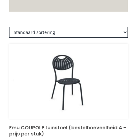
Decoratie kussens
Buitenkleden
Tuinkussens
Beschermhoezen
Verlichting
Onderhoud
Emu COUPOLE tuinstoel (bestelhoeveelheid 4 –
prijs per stuk)
Accessoires en Kado