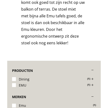
komt ook goed tot zijn recht op uw
Stoelen
balkon of terras. De stoel mixt
met bijna alle Emu tafels goed, de
stoel is dan ook beschikbaar in alle
Tafels
Emu kleuren. Door het
ergonomische ontwerp zit deze
Bijzettafels
stoel ook nog eens lekker!
Barset
PRODUCTEN
Deck Chairs + voetbanken
Dining
(1)
EMU
(1)
Banken
MERKEN
Ligbedden
Emu
(1)