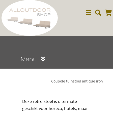
Ga
naar
inhoud
Menu
Sale
Coupole tuinstoel antique iron
Dining
Deze retro stoel is uitermate
Lounge
geschikt voor horeca, hotels, maar