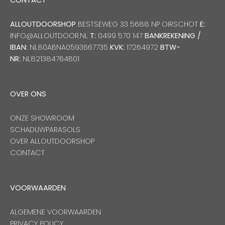
CONTACT
ALLOUTDOORSHOP
BESTSEWEG 33 5688 NP OIRSCHOT
E:
INFO@ALLOUTDOOR.NL
T:
0499 570 147
BANKREKENING /
IBAN:
NL80ABNA0593667735
KVK:
17264972
BTW-
NR:
NL821384764B01
OVER ONS
ONZE SHOWROOM
SCHADUWPARASOLS
OVER ALLOUTDOORSHOP
CONTACT
VOORWAARDEN
ALGEMENE VOORWAARDEN
PRIVACY POLICY