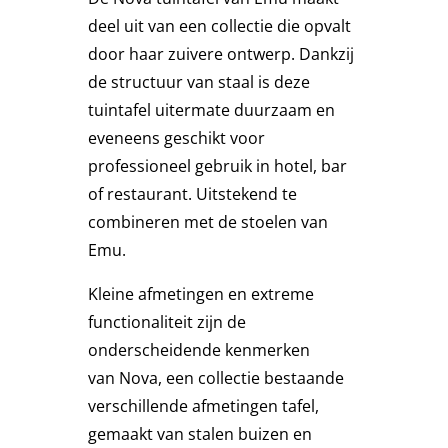
deel uit van een collectie die opvalt
Stoelen
door haar zuivere ontwerp. Dankzij
de structuur van staal is deze
Tafels
tuintafel uitermate duurzaam en
eveneens geschikt voor
professioneel gebruik in hotel, bar
Bijzettafels
of restaurant. Uitstekend te
combineren met de stoelen van
Barset
Emu.
Kleine afmetingen en extreme
Deck Chairs + voetbanken
functionaliteit zijn de
onderscheidende kenmerken
Banken
van
Nova
, een collectie bestaande
verschillende afmetingen tafel,
Ligbedden
gemaakt van stalen buizen en