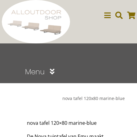
Ga
naar
inhoud
Menu
Sale
nova tafel 120x80 marine-blue
Dining
nova tafel 120×80 marine-blue
Lounge
De Nova tuintafel van Emu maakt