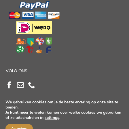
VOLG ONS
We gebruiken cookies om je de beste ervaring op onze site te
bieden.
Je kunt meer te weten komen over welke cookies we gebruiken
of ze uitschakelen in
settings
.
Copyright Alloutdoorshop © 2026. Alle Rechten
Voorbehouden
Accepteer