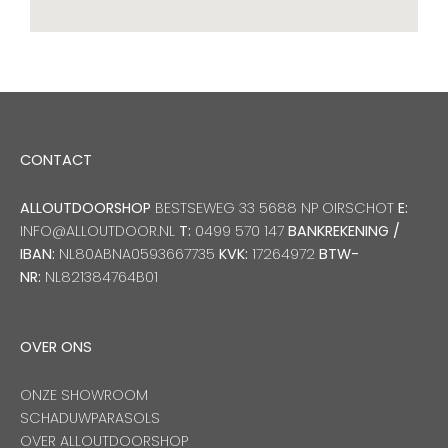
CONTACT
ALLOUTDOORSHOP
BESTSEWEG 33 5688 NP OIRSCHOT
E:
INFO@ALLOUTDOOR.NL
T:
0499 570 147
BANKREKENING /
IBAN:
NL80ABNA0593667735
KVK:
17264972
BTW-
NR:
NL821384764B01
OVER ONS
ONZE SHOWROOM
SCHADUWPARASOLS
OVER ALLOUTDOORSHOP