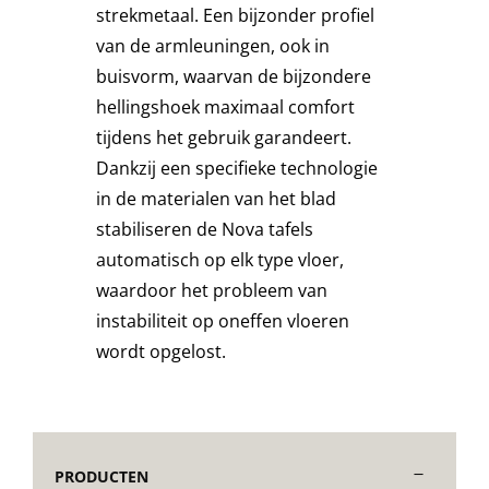
strekmetaal. Een bijzonder profiel
van de armleuningen, ook in
Decoratie kussens
buisvorm, waarvan de bijzondere
hellingshoek maximaal comfort
Buitenkleden
tijdens het gebruik garandeert.
Dankzij een specifieke technologie
Tuinkussens
in de materialen van het blad
stabiliseren de
Nova
tafels
automatisch op elk type vloer,
Beschermhoezen
waardoor het probleem van
instabiliteit op oneffen vloeren
Verlichting
wordt opgelost.
Onderhoud
PRODUCTEN
Accessoires en Kado