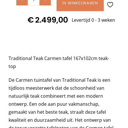
Traditional
IN WINKELWAGEN
Teak
Decoratie kussens
€
2.499,00
CARMEN
Levertijd 0 - 3 weken
tafel
Buitenkleden
167x102cm
teak
top
Tuinkussens
Traditional Teak Carmen tafel 167x102cm teak-
aantal
top
Beschermhoezen
De Carmen tuintafel van Traditional Teak is een
tijdloos meesterwerk dat de schoonheid van
Verlichting
natuurlijk teak combineert met een modern
ontwerp. Een ode aan puur vakmanschap,
Onderhoud
gemaakt van het beste teak, straalt deze tafel
kwaliteit en duurzaamheid uit. Het ontwerp van
Accessoires en Kado
de terug verzette tafelpoten van de Carmen tafel