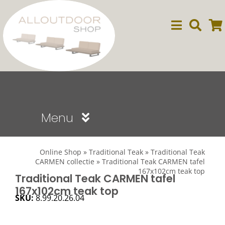
Ga
naar
inhoud
Menu
Sale
Online Shop
»
Traditional Teak
»
Traditional Teak
CARMEN collectie
»
Traditional Teak CARMEN tafel
167x102cm teak top
Dining
Traditional Teak CARMEN tafel
167x102cm teak top
SKU:
8.99.20.26.04
Lounge