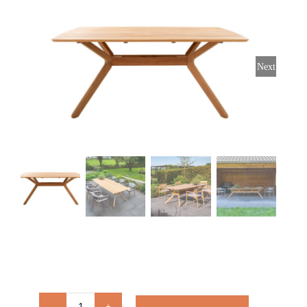
Stoelen
Tafels
Next
Bijzettafels
Barset
Deck Chairs + voetbanken
Banken
Ligbedden