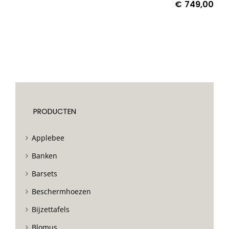
€
749,00
PRODUCTEN
Applebee
Banken
Barsets
Beschermhoezen
Bijzettafels
Blomus