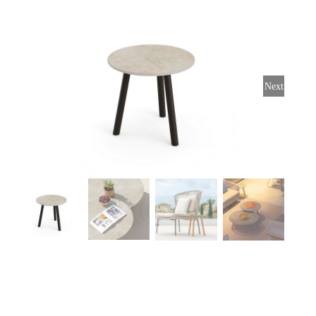
Stoelen
Tafels
Next
Bijzettafels
Barset
Deck Chairs + voetbanken
Banken
Ligbedden