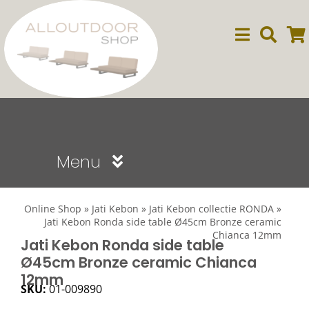
Ga
naar
inhoud
Menu
Sale
Online Shop
»
Jati Kebon
»
Jati Kebon collectie RONDA
»
Jati Kebon Ronda side table Ø45cm Bronze ceramic
Chianca 12mm
Dining
Jati Kebon Ronda side table
Ø45cm Bronze ceramic Chianca
12mm
Lounge
SKU:
01-009890