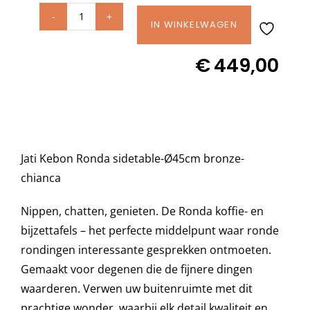
Jati
IN WINKELWAGEN
Decoratie kussens
Kebon
€
449,00
Ronda
Buitenkleden
side
table
Ø45cm
Tuinkussens
Bronze
Jati Kebon Ronda sidetable-Ø45cm bronze-
ceramic
Beschermhoezen
chianca
Chianca
12mm
Nippen, chatten, genieten. De Ronda koffie- en
Verlichting
aantal
bijzettafels – het perfecte middelpunt waar ronde
rondingen interessante gesprekken ontmoeten.
Onderhoud
Gemaakt voor degenen die de fijnere dingen
waarderen. Verwen uw buitenruimte met dit
prachtige wonder, waarbij elk detail kwaliteit en
Accessoires en Kado