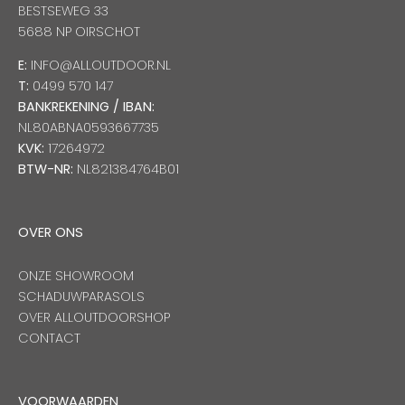
BESTSEWEG 33
5688 NP OIRSCHOT
E:
INFO@ALLOUTDOOR.NL
T:
0499 570 147
BANKREKENING / IBAN:
NL80ABNA0593667735
KVK:
17264972
BTW-NR:
NL821384764B01
OVER ONS
ONZE SHOWROOM
SCHADUWPARASOLS
OVER ALLOUTDOORSHOP
CONTACT
VOORWAARDEN