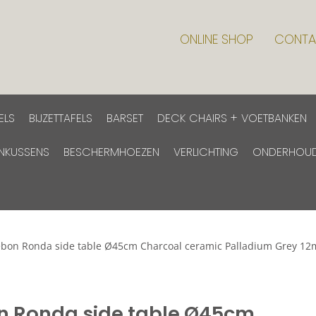
ONLINE SHOP
CONTA
ELS
BIJZETTAFELS
BARSET
DECK CHAIRS + VOETBANKEN
INKUSSENS
BESCHERMHOEZEN
VERLICHTING
ONDERHOU
Kebon Ronda side table Ø45cm Charcoal ceramic Palladium Grey 1
n Ronda side table Ø45cm