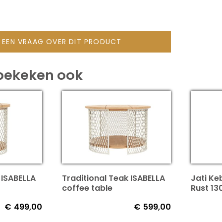
L EEN VRAAG OVER DIT PRODUCT
bekeken ook
 ISABELLA
Traditional Teak ISABELLA
Jati Ke
coffee table
Rust 1
€
499,00
€
599,00