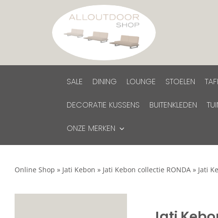
Ga
naar
inhoud
SALE
DINING
LOUNGE
STOELEN
TAF
DECORATIE KUSSENS
BUITENKLEDEN
TU
ONZE MERKEN
Online Shop
»
Jati Kebon
»
Jati Kebon collectie RONDA
»
Jati 
Jati Kebo