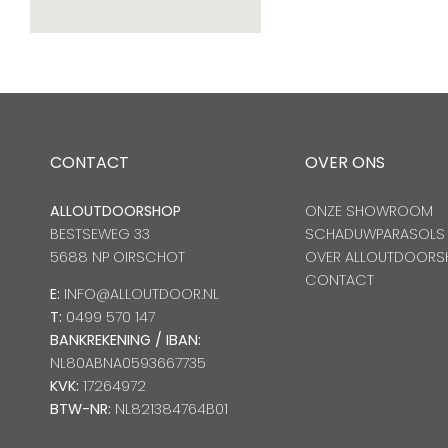
CONTACT
OVER ONS
ALLOUTDOORSHOP
ONZE SHOWROOM
BESTSEWEG 33
SCHADUWPARASOLS
5688 NP OIRSCHOT
OVER ALLOUTDOORS
CONTACT
E:
INFO@ALLOUTDOOR.NL
T:
0499 570 147
BANKREKENING / IBAN:
NL80ABNA0593667735
KVK:
17264972
BTW-NR:
NL821384764B01