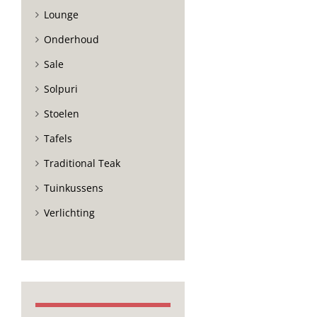
Lounge
Onderhoud
Sale
Solpuri
Stoelen
Tafels
Traditional Teak
Tuinkussens
Verlichting