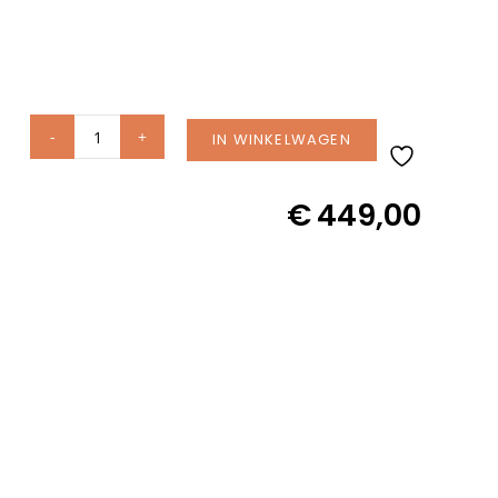
IN WINKELWAGEN
Jati
Kebon
€
449,00
Ronda
side
table
Ø45cm
Charcoal
ceramic
Palladium
Grey
12mm
aantal