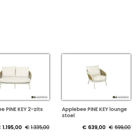
e PINE KEY 2-zits
Applebee PINE KEY lounge
stoel
€
1.195,00
€
1.335,00
€
639,00
€
699,00
jke
Oorspronkelijke
Huidige
Oor
Hui
prijs
prijs
prij
prij