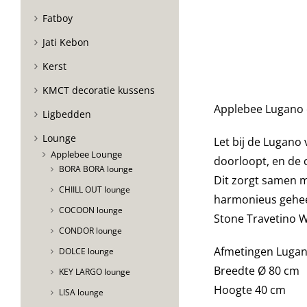
Fatboy
Jati Kebon
Kerst
KMCT decoratie kussens
Applebee Lugano c
Ligbedden
Lounge
Let bij de Lugano
Applebee Lounge
doorloopt
,
en de c
BORA BORA lounge
Dit zorgt samen m
CHIILL OUT lounge
harmonieus gehee
COCOON lounge
Stone Travetino W
CONDOR lounge
Afmetingen Lugano
DOLCE lounge
Breedte Ø 80 cm
KEY LARGO lounge
Hoogte 40 cm
LISA lounge