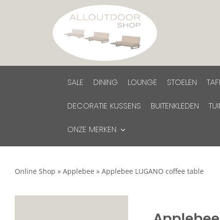
Ga
naar
inhoud
SALE
DINING
LOUNGE
STOELEN
TAF
DECORATIE KUSSENS
BUITENKLEDEN
TU
ONZE MERKEN
Online Shop
»
Applebee
»
Applebee LUGANO coffee table
Applebee