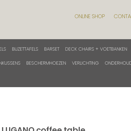
ONLINE SHOP
CONTA
ELS
BIJZETTAFELS
BARSET
DECK CHAIRS + VOETBANKEN
INKUSSENS
BESCHERMHOEZEN
VERLICHTING
ONDERHOU
 LUGANO coffee table