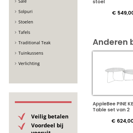
Sale
stoel
Solpuri
€
549,0
Stoelen
Tafels
Anderen 
Traditional Teak
Tuinkussens
Verlichting
AppleBee PINE K
Table set van 2
Veilig betalen
€
624,0
Voordeel bij
vooruit