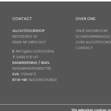
CONTACT
OVER ONS
ALLOUTDOORSHOP
ONZE SHOWROOM
BESTSEWEG 33
SCHADUWPARASOLS
5688 NP OIRSCHOT
OVER ALLOUTDOORS
CONTACT
E:
INFO@ALLOUTDOOR.NL
T:
0499 570 147
BANKREKENING / IBAN:
NL80ABNA0593667735
KVK:
17264972
BTW-NR:
NL821384764B01
We gebruiken cookies om 