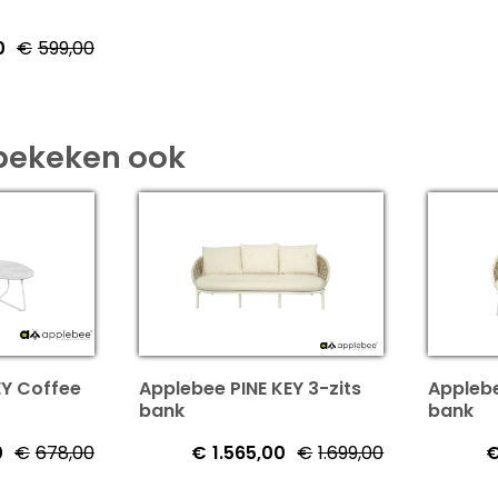
0
€
599,00
Oorspronkelijke
Huidige
prijs
prijs
was:
is:
€599,00.
€549,00.
bekeken ook
EY Coffee
Applebee PINE KEY 3-zits
Applebe
bank
bank
0
€
678,00
€
1.565,00
€
1.699,00
Oorspronkelijke
Huidige
Oorspronkeli
Huidige
prijs
prijs
prijs
prijs