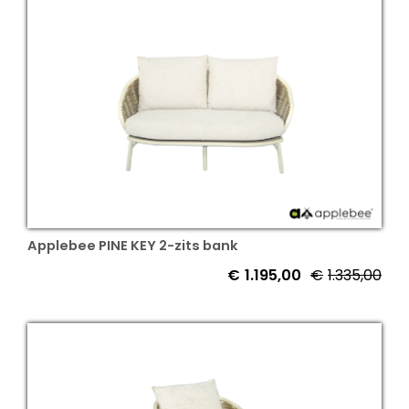
€1.
€1.
Applebee PINE KEY 2-zits bank
€
1.195,00
€
1.335,00
Oor
Hui
prij
prij
was
is:
€1.
€1.