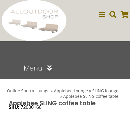
Ga
naar
inhoud
Menu
Sale
Online Shop
»
Lounge
»
Applebee Lounge
»
SLING lounge
»
Applebee SLING coffee table
Dining
Applebee SLING coffee table
SKU:
72000166
Lounge