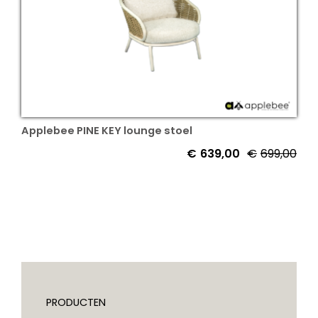
Applebee PINE KEY lounge stoel
€
639,00
€
699,00
Oor
Hui
prij
prij
was
is:
€69
€63
PRODUCTEN