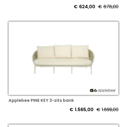
€
624,00
€
678,00
Oor
Hui
prij
prij
was
is:
€67
€62
Applebee PINE KEY 3-zits bank
€
1.565,00
€
1.699,00
Oor
Hui
prij
prij
was
is: