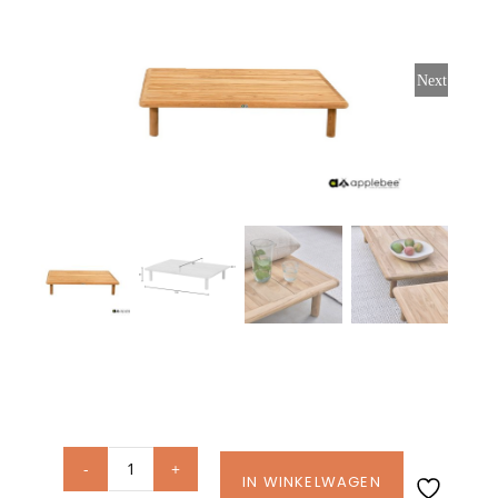
Stoelen
Next
Tafels
Bijzettafels
Barset
Deck Chairs + voetbanken
Banken
Ligbedden
Applebee
IN WINKELWAGEN