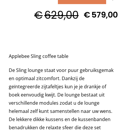
SLING
€
629,00
coffee
€
579,00
Decoratie kussens
Oorspronkelijke
Huidige
table
prijs
prijs
aantal
Buitenkleden
was:
is:
€629,00.
€579,00.
Tuinkussens
Applebee Sling coffee table
De
Sling lounge staat voor puur gebruiksgemak
Beschermhoezen
en optimaal zitcomfort
. Dankzij de
geïntegreerde
zij
tafel
tjes
kun je je drankje of
Verlichting
boek eenvoudig kwijt. De lounge bestaat uit
verschillende modules zodat u de lounge
Onderhoud
helemaal zelf kunt samenstellen naar uw wens.
De lekkere dikke
kussens en de kussenbanden
benadrukken de relaxte sfeer die deze set
Accessoires en Kado