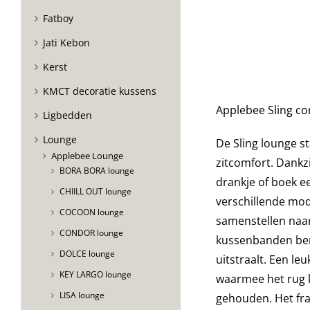
Fatboy
Jati Kebon
Kerst
KMCT decoratie kussens
Applebee Sling co
Ligbedden
Lounge
De
Sling lounge s
Applebee Lounge
zitcomfort
. Dankz
BORA BORA lounge
drankje of boek ee
CHIILL OUT lounge
verschillende mod
COCOON lounge
samenstellen naa
CONDOR lounge
kussenbanden bena
DOLCE lounge
uitstraalt.
Een leu
KEY LARGO lounge
waarmee het rug
LISA lounge
gehouden. Het fra