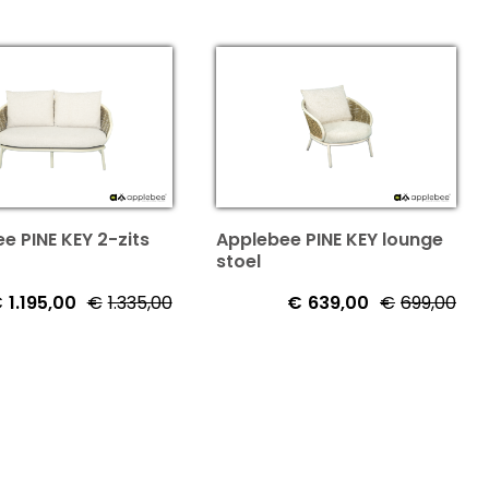
e PINE KEY 2-zits
Applebee PINE KEY lounge
stoel
€
1.195,00
€
1.335,00
€
639,00
€
699,00
jke
Oorspronkelijke
Huidige
Oor
Hui
prijs
prijs
prij
prij
was:
is:
was
is:
€1.335,00.
€1.195,00.
€69
€63