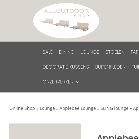
Ga
naar
inhoud
SALE
DINING
LOUNGE
STOELEN
TAF
DECORATIE KUSSENS
BUITENKLEDEN
TU
ONZE MERKEN
Online Shop
»
Lounge
»
Applebee Lounge
»
SLING lounge
»
Ap
Applebee 