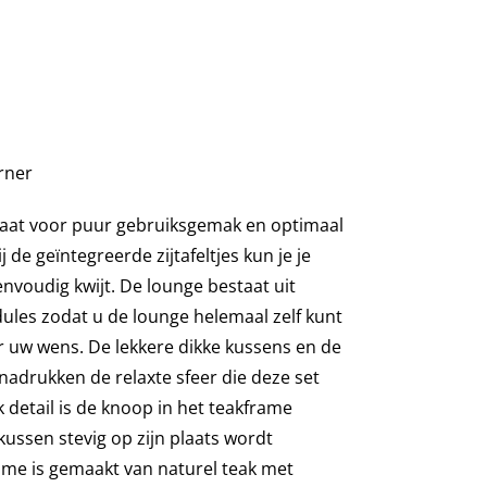
rner
taat voor puur gebruiksgemak en optimaal
ij de geïntegreerde
zij
tafel
tjes
kun je je
nvoudig kwijt. De lounge bestaat uit
ules zodat u de lounge helemaal zelf kunt
r uw wens.
De lekkere dikke
kussens en de
drukken de relaxte sfeer die deze set
k detail is de knoop in het teakframe
kussen stevig op zijn plaats wordt
me is gemaakt van naturel teak met