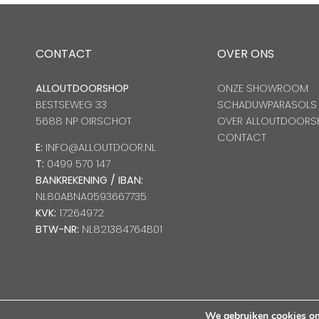
CONTACT
OVER ONS
ALLOUTDOORSHOP
ONZE SHOWROOM
BESTSEWEG 33
SCHADUWPARASOLS
5688 NP OIRSCHOT
OVER ALLOUTDOORS
CONTACT
E:
INFO@ALLOUTDOOR.NL
T:
0499 570 147
BANKREKENING / IBAN:
NL80ABNA0593667735
KVK:
17264972
BTW-NR:
NL821384764B01
We gebruiken cookies om 