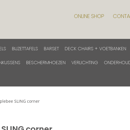
ONLINE SHOP
CONTA
ELS
BIJZETTAFELS
BARSET
DECK CHAIRS + VOETBANKEN
INKUSSENS
BESCHERMHOEZEN
VERLICHTING
ONDERHOU
plebee SLING corner
SLING corner