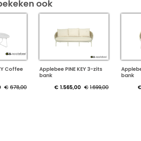
bekeken ook
EY Coffee
Applebee PINE KEY 3-zits
Applebe
bank
bank
0
€
678,00
€
1.565,00
€
1.699,00
Oorspronkelijke
Huidige
Oorspronkeli
Huidige
prijs
prijs
prijs
prijs
was:
is:
was:
is:
€678,00.
€624,00.
€1.699,00.
€1.565,00.