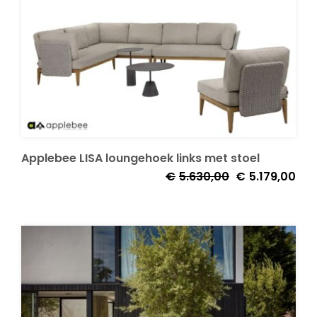
Applebee LISA loungehoek links met stoel
Oorspronkelijke
Huid
€
5.630,00
€
5.179,00
prijs
prijs
was:
is:
€5.630,00.
€5.1