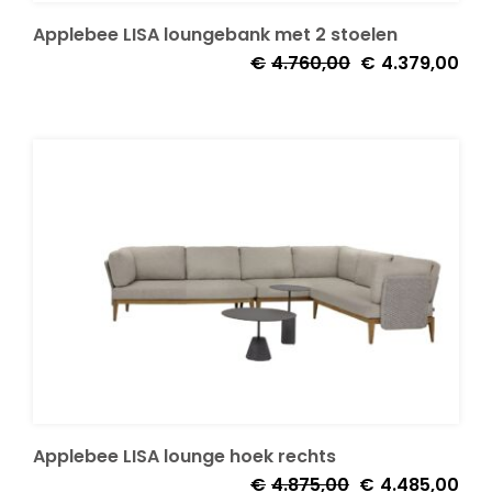
Applebee LISA loungebank met 2 stoelen
Oorspronkelijke
Huid
€
4.760,00
€
4.379,00
prijs
prijs
was:
is:
€4.760,00.
€4.3
Applebee LISA lounge hoek rechts
Oorspronkelijke
Huid
€
4.875,00
€
4.485,00