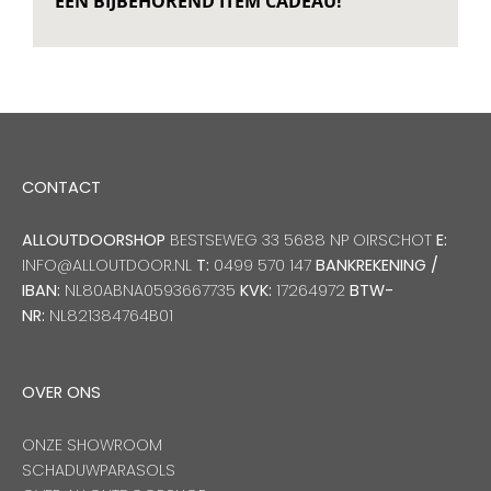
EEN BIJBEHOREND ITEM CADEAU!
CONTACT
ALLOUTDOORSHOP
BESTSEWEG 33 5688 NP OIRSCHOT
E:
INFO@ALLOUTDOOR.NL
T:
0499 570 147
BANKREKENING /
IBAN:
NL80ABNA0593667735
KVK:
17264972
BTW-
NR:
NL821384764B01
OVER ONS
ONZE SHOWROOM
SCHADUWPARASOLS