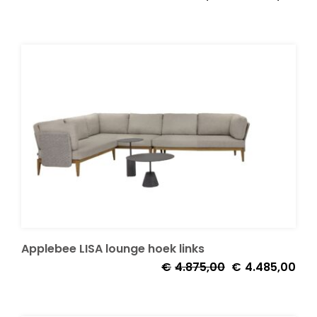
prijs
prijs
was:
is:
€4.875,00.
€4.
Applebee LISA lounge hoek links
Oorspronkelijke
Huid
€
4.875,00
€
4.485,00
prijs
prijs
was:
is: