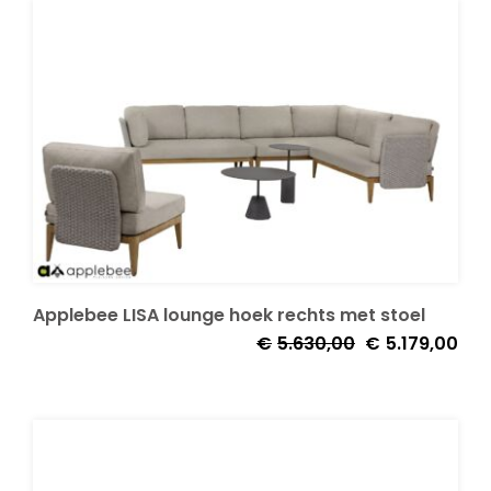
€4.875,00.
€4.
Applebee LISA lounge hoek rechts met stoel
Oorspronkelijke
Huid
€
5.630,00
€
5.179,00
prijs
prijs
was:
is:
€5.630,00.
€5.1