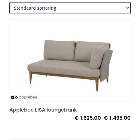
Onze merken
Applebee LISA loungebank
Oorspronkelijke
Huid
€
1.625,00
€
1.495,00
prijs
prijs
was:
is: