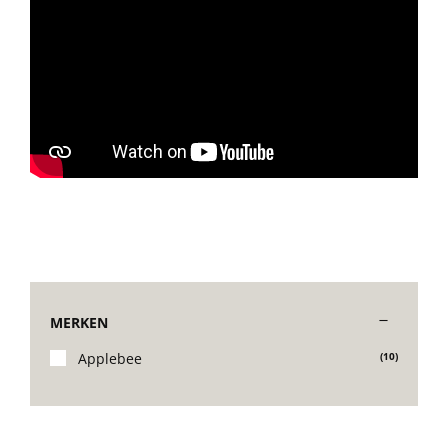
Decoratie kussens
Buitenkleden
Tuinkussens
Beschermhoezen
Verlichting
MERKEN
Applebee
(10)
Onderhoud
Accessoires en Kado