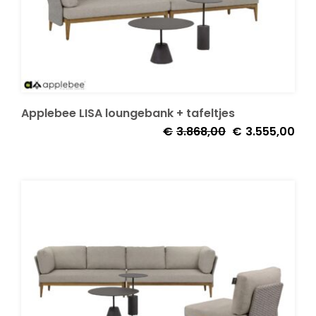
Applebee LISA loungebank + tafeltjes
Oorspronkelijke
Huid
€
3.868,00
€
3.555,00
prijs
prijs
was:
is:
€3.868,00.
€3.5