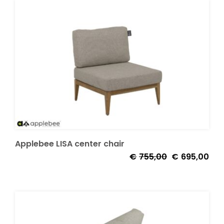
€1.625,00.
€1.4
Applebee LISA center chair
Oorspronkelijk
Huid
€
755,00
€
695,00
prijs
prijs
was:
is:
€755,00.
€69