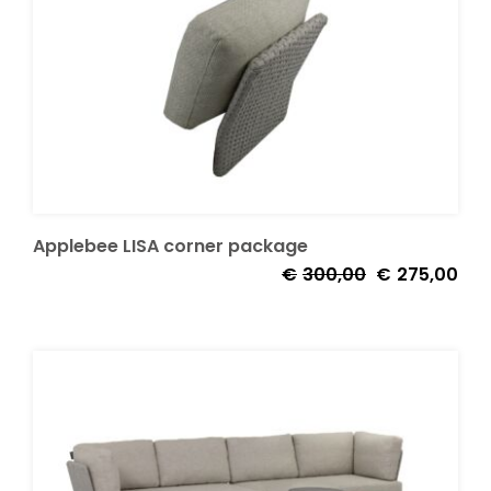
Applebee LISA corner package
Oorspronkelijk
Huid
€
300,00
€
275,00
prijs
prijs
was:
is:
€300,00.
€27