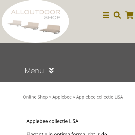
Ga
naar
inhoud
Menu
Sale
Online Shop
»
Applebee
»
Applebee collectie LISA
Dining
Applebee collectie LISA
Lounge
Elegantie in optima forma, dat is de