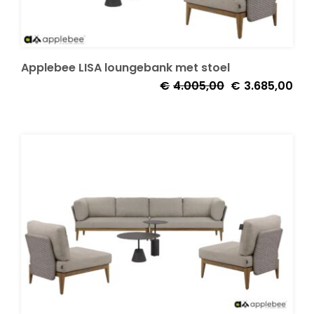
Applebee LISA loungebank met stoel
Oorspronkelijke
Huid
€
4.005,00
€
3.685,00
prijs
prijs
was:
is:
€4.005,00.
€3.6