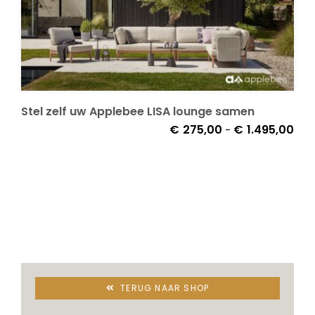
Stel zelf uw Applebee LISA lounge samen
Prij
€
275,00
€
1.495,00
-
€27
tot
€1.4
TERUG NAAR SHOP