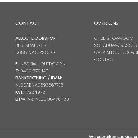
CONTACT
OVER ONS
ALLOUTDOORSHOP
ONZE SHOWROOM
BESTSEWEG 33
SCHADUWPARASOLS
5688 NP OIRSCHOT
OVER ALLOUTDOORS
CONTACT
E:
INFO@ALLOUTDOOR.NL
T:
0499 570 147
BANKREKENING / IBAN:
NL80ABNA0593667735
KVK:
17264972
BTW-NR:
NL821384764B01
We gebruiken cookies om 