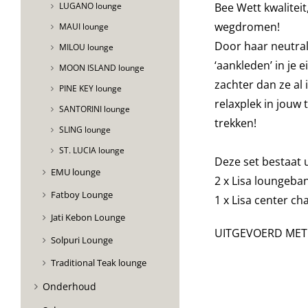
Bee
Wett
kwaliteit
LUGANO lounge
wegdromen!
MAUI lounge
Door
haar
neutral
MILOU lounge
‘aankleden’ in je ei
MOON ISLAND lounge
zachter dan ze al 
PINE KEY lounge
relaxplek in jouw 
SANTORINI lounge
trekken!
SLING lounge
ST. LUCIA lounge
Deze set bestaat u
EMU lounge
2 x Lisa loungeba
Fatboy Lounge
1 x Lisa center cha
Jati Kebon Lounge
UITGEVOERD MET
Solpuri Lounge
Traditional Teak lounge
Onderhoud