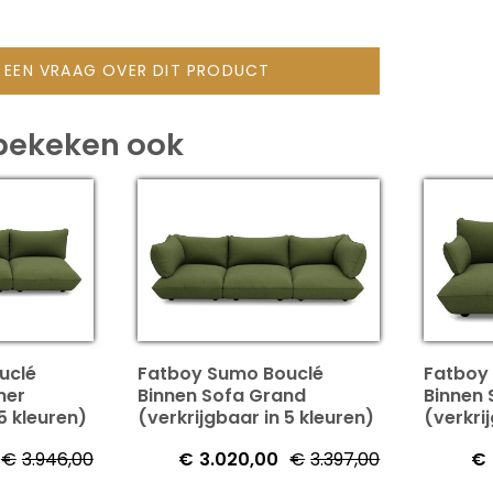
L EEN VRAAG OVER DIT PRODUCT
bekeken ook
uclé
Fatboy Sumo Bouclé
Fatboy
ner
Binnen Sofa Grand
Binnen
5 kleuren)
(verkrijgbaar in 5 kleuren)
(verkri
€
3.946,00
€
3.020,00
€
3.397,00
€