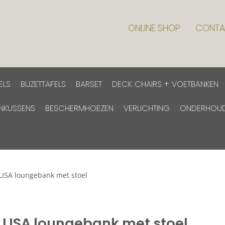
ONLINE SHOP
CONTA
ELS
BIJZETTAFELS
BARSET
DECK CHAIRS + VOETBANKEN
INKUSSENS
BESCHERMHOEZEN
VERLICHTING
ONDERHOU
LISA loungebank met stoel
LISA loungebank met stoel