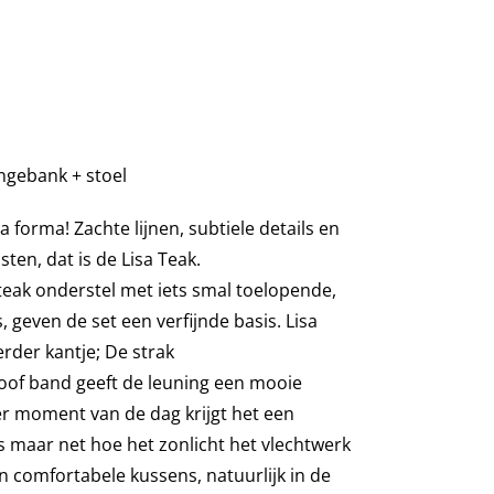
ngebank + stoel
a forma! Zachte lijnen, subtiele details en
ten, dat is de Lisa Teak.
eak onderstel met iets smal toelopende,
, geven de set een verfijnde basis.
Lisa
erder kantje;
De strak
oof
band geeft de leuning een mooie
er moment van de dag krijg
t
het een
 is maar net hoe het zonlicht het vlechtwerk
n comfortabele kussens
, natuurlijk in de