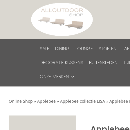
Ga
naar
inhoud
SALE
DINING
LOUNGE
STOELEN
TAF
DECORATIE KUSSENS
BUITENKLEDEN
TU
ONZE MERKEN
Online Shop
»
Applebee
»
Applebee collectie LISA
»
Applebee 
Applebee 