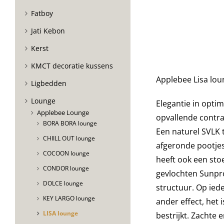
Fatboy
Jati Kebon
Kerst
KMCT decoratie kussens
Applebee Lisa lou
Ligbedden
Lounge
Elegantie in optim
Applebee Lounge
opvallende contras
BORA BORA lounge
Een naturel
SVLK
t
CHIILL OUT lounge
afgeronde pootjes
COCOON lounge
heeft ook een sto
CONDOR lounge
gevlochten
Sunpr
DOLCE lounge
structuur
. Op ied
KEY LARGO lounge
ander
effect
, het
LISA lounge
bestrijkt.
Zachte e