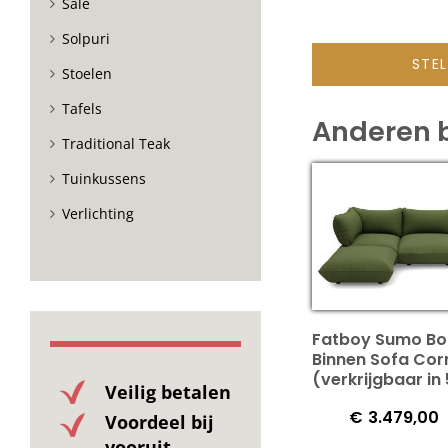
Sale
Solpuri
STE
Stoelen
Tafels
Anderen 
Traditional Teak
Tuinkussens
Verlichting
Fatboy Sumo Bo
Binnen Sofa Cor
(verkrijgbaar in 
Veilig betalen
€
3.479,00
Voordeel bij
vooruit