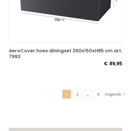
AeroCover hoes diningset 260x150xH85 cm art.
7993
€
89,95
1
2
…
8
Volgende