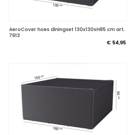
Onze merken
AeroCover hoes diningset 130x130xH85 cm art.
7913
€
54,95