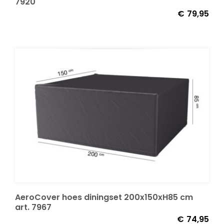
7920
€
79,95
AeroCover hoes diningset 200x150xH85 cm
art. 7967
€
74,95