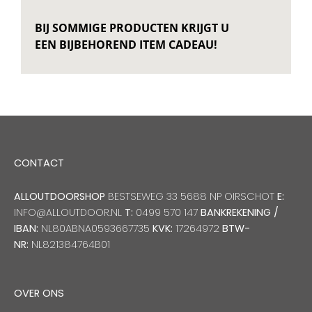
BIJ SOMMIGE PRODUCTEN KRIJGT U
EEN BIJBEHOREND ITEM CADEAU!
CONTACT
ALLOUTDOORSHOP
BESTSEWEG 33 5688 NP OIRSCHOT
E:
INFO@ALLOUTDOOR.NL
T:
0499 570 147
BANKREKENING /
IBAN:
NL80ABNA0593667735
KVK:
17264972
BTW-
NR:
NL821384764B01
OVER ONS