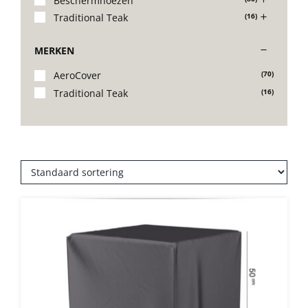
Beschermhoezen
Traditional Teak
(16)
Stoelen
MERKEN
Tafels
AeroCover
(70)
Traditional Teak
(16)
Bijzettafels
Barset
Deck Chairs + voetbanken
Banken
Ligbedden