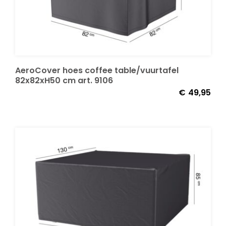
Decoratie kussens
Buitenkleden
AeroCover hoes coffee table/vuurtafel
82x82xH50 cm art. 9106
Tuinkussens
€
49,95
Beschermhoezen
Verlichting
Onderhoud
Accessoires en Kado