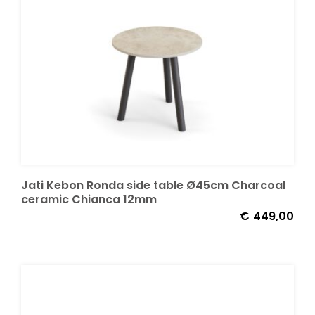
Decoratie kussens
Buitenkleden
Tuinkussens
Beschermhoezen
Jati Kebon Ronda side table Ø45cm Charcoal
ceramic Chianca 12mm
€
449,00
Verlichting
Onderhoud
Accessoires en Kado