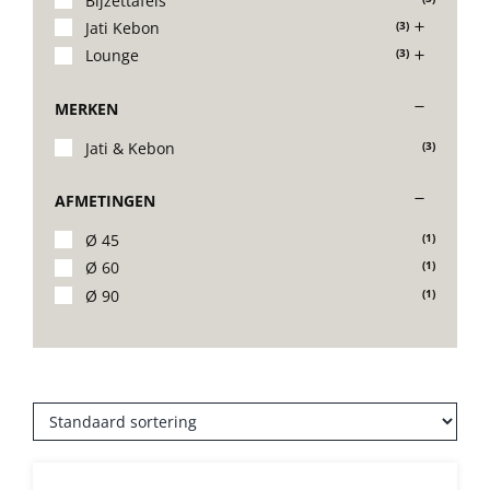
Bijzettafels
Jati Kebon
(3)
Stoelen
Lounge
(3)
MERKEN
Tafels
Jati & Kebon
(3)
Bijzettafels
AFMETINGEN
Ø 45
(1)
Barset
Ø 60
(1)
Ø 90
(1)
Deck Chairs + voetbanken
Banken
Ligbedden