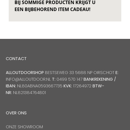
BIJ SOMMIGE PRODUCTEN KRIJGT U
EEN BIJBEHOREND ITEM CADEAU!
CONTACT
ALLOUTDOORSHOP
BESTSEWEG 33 5688 NP OIRSCHOT
E:
INFO@ALLOUTDOOR.NL
T:
0499 570 147
BANKREKENING /
IBAN:
NL80ABNA0593667735
KVK:
17264972
BTW-
NR:
NL821384764B01
OVER ONS
ONZE SHOWROOM