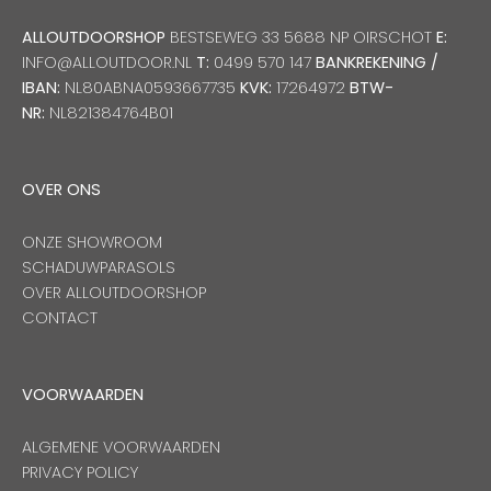
ALLOUTDOORSHOP
BESTSEWEG 33 5688 NP OIRSCHOT
E:
INFO@ALLOUTDOOR.NL
T:
0499 570 147
BANKREKENING /
IBAN:
NL80ABNA0593667735
KVK:
17264972
BTW-
NR:
NL821384764B01
OVER ONS
ONZE SHOWROOM
SCHADUWPARASOLS
OVER ALLOUTDOORSHOP
CONTACT
VOORWAARDEN
ALGEMENE VOORWAARDEN
PRIVACY POLICY