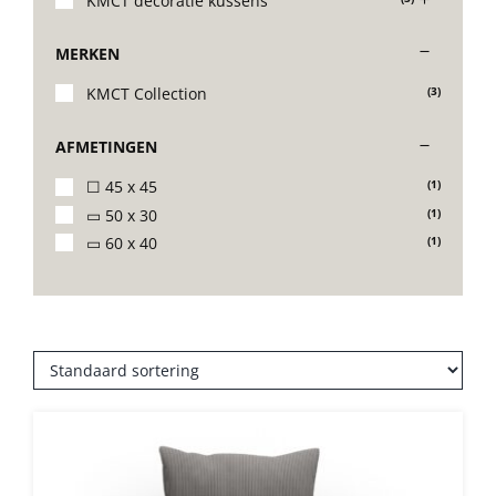
KMCT decoratie kussens
Stoelen
MERKEN
KMCT Collection
(3)
Tafels
AFMETINGEN
Bijzettafels
☐ 45 x 45
(1)
▭ 50 x 30
(1)
▭ 60 x 40
(1)
Barset
Deck Chairs + voetbanken
Banken
Ligbedden