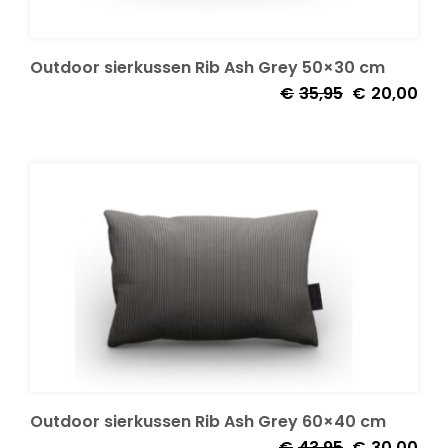
Onze merken
Outdoor sierkussen Rib Ash Grey 50×30 cm
Oorspronkelij
Huid
€
35,95
€
20,00
prijs
prijs
was:
is:
€35,95.
€20,
Outdoor sierkussen Rib Ash Grey 60×40 cm
Oorspronkelij
Huid
€
43,95
€
30,00