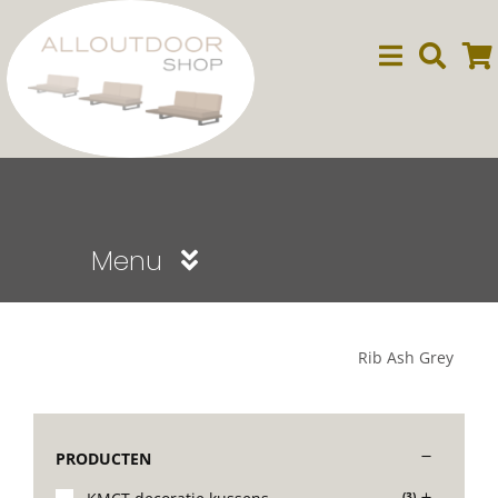
Ga
naar
inhoud
Menu
Sale
Rib Ash Grey
Dining
PRODUCTEN
Lounge
(3)