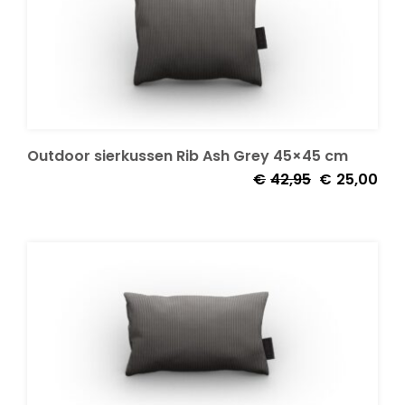
Decoratie kussens
Buitenkleden
Outdoor sierkussen Rib Ash Grey 45×45 cm
Tuinkussens
Oorspronkelij
Huid
€
42,95
€
25,00
prijs
prijs
was:
is:
Beschermhoezen
€42,95.
€25,
Verlichting
Onderhoud
Accessoires en Kado