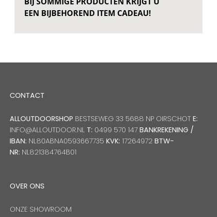
BIJ SOMMIGE PRODUCTEN KRIJGT U
EEN BIJBEHOREND ITEM CADEAU!
CONTACT
ALLOUTDOORSHOP
BESTSEWEG 33 5688 NP OIRSCHOT
E:
INFO@ALLOUTDOOR.NL
T:
0499 570 147
BANKREKENING /
IBAN:
NL80ABNA0593667735
KVK:
17264972
BTW-
NR:
NL821384764B01
OVER ONS
ONZE SHOWROOM