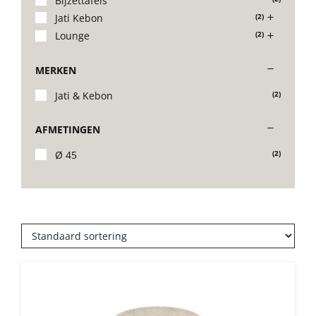
Bijzettafels
Jati Kebon
(2)
Stoelen
Lounge
(2)
MERKEN
Tafels
Jati & Kebon
(2)
Bijzettafels
AFMETINGEN
Ø 45
(2)
Barset
Deck Chairs + voetbanken
Banken
Ligbedden