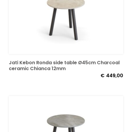
Decoratie kussens
Buitenkleden
Tuinkussens
Jati Kebon Ronda side table Ø45cm Charcoal
ceramic Chianca 12mm
Beschermhoezen
€
449,00
Verlichting
Onderhoud
Accessoires en Kado