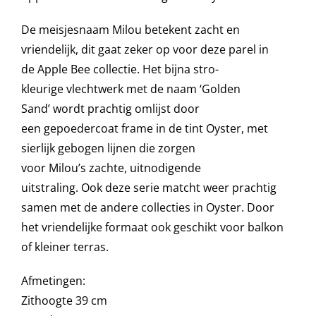
De meisjesnaam Milou betekent zacht en
Onze merken
vriendelijk, dit gaat zeker op voor deze parel in
de Apple Bee collectie.
Het bijna
stro
-
k
leurige
vlechtwerk
met de naam
‘
Golden
Sand
’
wordt prachtig omlijst door
een
gepoedercoat
frame in de tint
Oyster
, m
et
sierlijk gebogen lijnen die zorgen
voor
Milou’s
zachte, uitnodigende
uitstraling.
Ook deze serie
matcht
weer prachtig
samen met de andere collecties in
Oyster
.
Door
het vriendelijke formaat ook geschikt voor balkon
of kleiner terras.
Afmetingen:
Zithoogte 39 cm