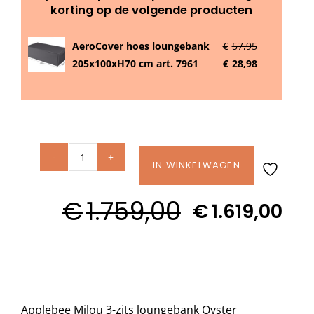
korting op de volgende producten
Decoratie kussens
AeroCover hoes loungebank
€
57,95
205x100xH70 cm art. 7961
€
28,98
Buitenkleden
Tuinkussens
Applebee
IN WINKELWAGEN
Beschermhoezen
MILOU
€
1.759,00
3-
€
1.619,00
Oorspronkelijke
Huidige
Verlichting
zits
prijs
prijs
loungebank
was:
is:
Oyster
Onderhoud
aantal
€1.759,00.
€1.619,00.
Applebee Milou 3-zits loungebank Oyster
Accessoires en Kado