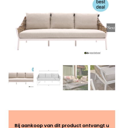
Stoelen
Tafels
Next
Bijzettafels
Barset
Deck Chairs + voetbanken
Banken
Ligbedden
Bij aankoop van dit product ontvangt u