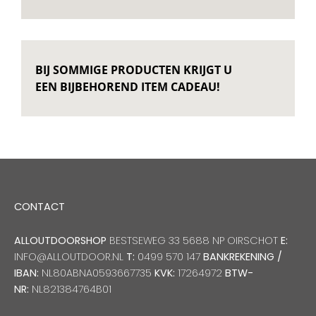
BIJ SOMMIGE PRODUCTEN KRIJGT U
EEN BIJBEHOREND ITEM CADEAU!
CONTACT
ALLOUTDOORSHOP
BESTSEWEG 33 5688 NP OIRSCHOT
E:
INFO@ALLOUTDOOR.NL
T:
0499 570 147
BANKREKENING /
IBAN:
NL80ABNA0593667735
KVK:
17264972
BTW-
NR:
NL821384764B01