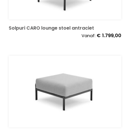
Decoratie kussens
Solpuri CARO lounge stoel antraciet
Buitenkleden
€
1.799,00
Vanaf:
Tuinkussens
Beschermhoezen
Verlichting
Onderhoud
Accessoires en Kado