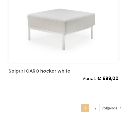
Solpuri CARO hocker white
€
899,00
Vanaf:
1
2
Volgende