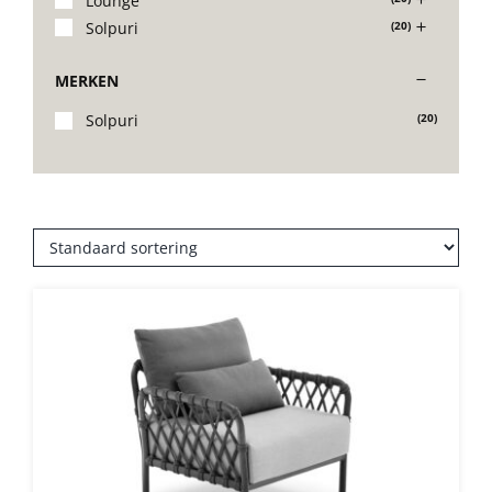
Lounge
Solpuri
(20)
Stoelen
MERKEN
Tafels
Solpuri
(20)
Bijzettafels
Barset
Deck Chairs + voetbanken
Banken
Ligbedden