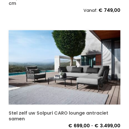
cm
€
749,00
Vanaf:
Stel zelf uw Solpuri CARO lounge antraciet
samen
Prij
€
699,00
€
3.499,00
-