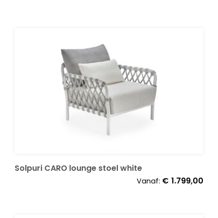
€69
tot
€3.
Solpuri CARO lounge stoel white
€
1.799,00
Vanaf: